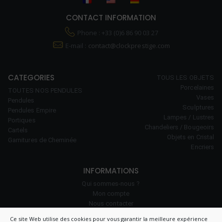
CONTACT INFORMATION
Phone : +33 (0)6 86 90 03 27
E-mail :
contact@clockprestige.com
CATEGORIES
TOUS LES OBJETS
Porcelaines
TOUTES NOS PENDULES
Vases
Pendules
Sculptures
Pendules Empire
Lampes / Lustres
Portiques
Chandeliers / Bougeoirs
Cartels
Objets en Cristal
Garnitures de Cheminée
Encriers
INFORMATIONS
Qui sommes-nous ?
Mon compte
Nous contacter
Notre savoir-faire
Ce site Web utilise des cookies pour vous garantir la meilleure expérience