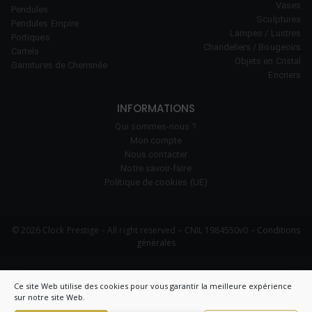
Vases
Pendules
Sculptures
Pendules Empire
Lampes / Lustres
Portiques
Chandeliers / Bougeoirs
Cartels
Objets en Cristal
Garnitures de Cheminée
Encriers
INFORMATIONS
Qui sommes-nous ?
Mon compte
Nous contacter
Notre savoir-faire
Politique de cookies (UE)
© 2026 Clock Prestige – All right reserved – CNIL 1984550v0 –
Conditions
générales
Ce site Web utilise des cookies pour vous garantir la meilleure expérience
sur notre site Web.