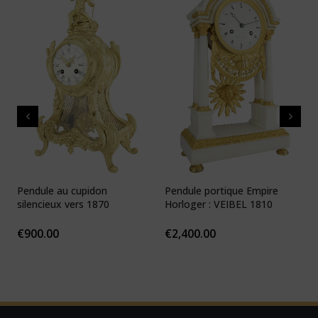
Pendule au cupidon
Pendule portique Empire
P
silencieux vers 1870
Horloger : VEIBEL 1810
e
€
900.00
€
2,400.00