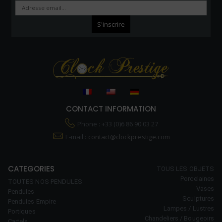
CONTACT INFORMATION
Phone : +33 (0)6 86 90 03 27
E-mail :
contact@clockprestige.com
CATEGORIES
TOUS LES OBJETS
Porcelaines
TOUTES NOS PENDULES
Vases
Pendules
Sculptures
Pendules Empire
Lampes / Lustres
Portiques
Chandeliers / Bougeoirs
Cartels