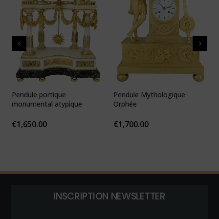
Pendule portique
Pendule Mythologique
P
monumental atypique
Orphée
N
1
€
1,650.00
€
1,700.00
INSCRIPTION NEWSLETTER