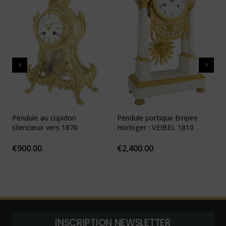
Pendule au cupidon
Pendule portique Empire
P
silencieux vers 1870
Horloger : VEIBEL 1810
e
€
900.00
€
2,400.00
INSCRIPTION NEWSLETTER