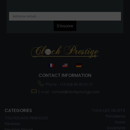
CONTACT INFORMATION
Phone : +33 (0)6 86 90 03 27
E-mail :
contact@clockprestige.com
CATEGORIES
TOUS LES OBJETS
Porcelaines
TOUTES NOS PENDULES
Vases
Pendules
Sculptures
Pendules Empire