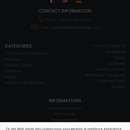
CONTACT INFORMATION
Phone : +33 (0)6 86 90 03 27
E-mail :
contact@clockprestige.com
CATEGORIES
TOUS LES OBJETS
Porcelaines
TOUTES NOS PENDULES
Vases
Pendules
Sculptures
Pendules Empire
Lampes / Lustres
Portiques
Chandeliers / Bougeoirs
Cartels
Objets en Cristal
Garnitures de Cheminée
Encriers
INFORMATIONS
Qui sommes-nous ?
Mon compte
Nous contacter
Notre savoir-faire
Ce site Web utilise des cookies pour vous garantir la meilleure expérience