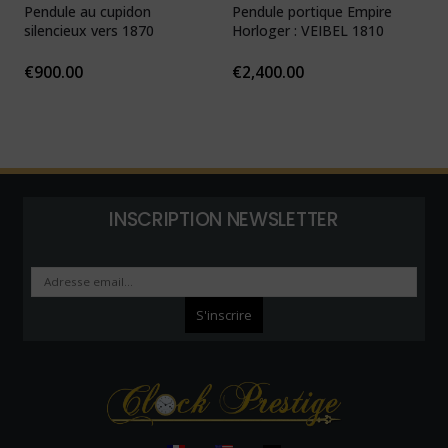
Pendule au cupidon
Pendule portique Empire
P
silencieux vers 1870
Horloger : VEIBEL 1810
e
€
900.00
€
2,400.00
INSCRIPTION NEWSLETTER