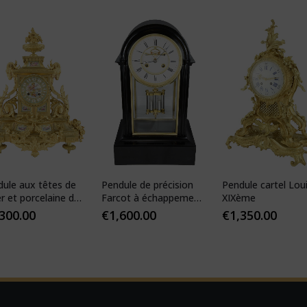
dule aux têtes de
Pendule de précision
Pendule cartel Lou
er et porcelaine de
Farcot à échappement
XIXème
s
Brocot visible
,300.00
€
1,600.00
€
1,350.00