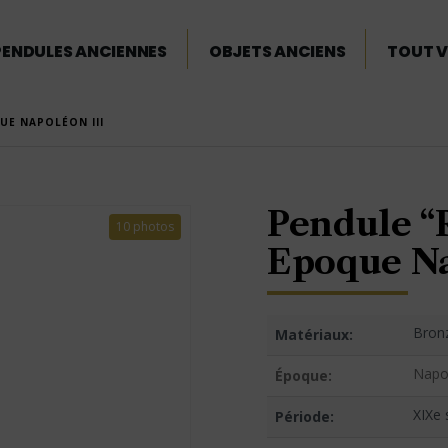
PENDULES ANCIENNES
OBJETS ANCIENS
TOUT V
UE NAPOLÉON III
Pendule “
10 photos
Epoque Na
Bron
Matériaux:
Napol
Époque:
XIXe 
Période: