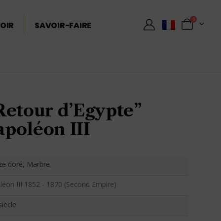
0
OIR
SAVOIR-FAIRE
Retour d’Egypte”
poléon III
ze doré, Marbre
éon III 1852 - 1870 (Second Empire)
siècle