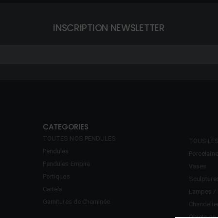
INSCRIPTION NEWSLETTER
CATEGORIES
TOUTES NOS PENDULES
TOUS LE
Pendules
Porcelain
Pendules Empire
Vases
Portiques
Sculpture
Cartels
Lampes / 
Garnitures de Cheminée
Chandelie
Objets en 