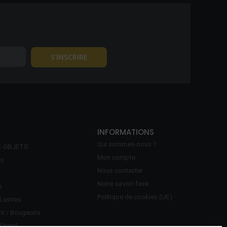
INFORMATIONS
Qui sommes-nous ?
S OBJETS
Mon compte
es
Nous contacter
Notre savoir-faire
s
Politique de cookies (UE)
Lustres
rs / Bougeoirs
Cristal