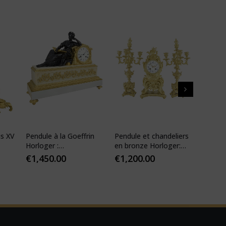
is XV
Pendule à la Goeffrin
Pendule et chandeliers
Pendul
Horloger :
en bronze Horloger:
XIV ré
Desfontaines 1850
Mougin
€
1,450.00
€
1,200.00
€
1,10