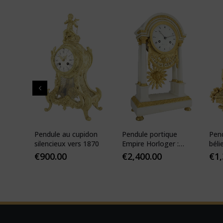
 de
Pendule au cupidon
Pendule portique
Pen
que
silencieux vers 1870
Empire Horloger :
béli
VEIBEL 1810
Pari
€
900.00
€
2,400.00
€
1