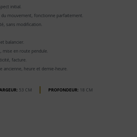
ect initial.
 du mouvement, fonctionne parfaitement.
té, sans modification.
t balancier.
n, mise en route pendule.
icité, facture.
e ancienne, heure et demie-heure.
ARGEUR:
53 CM
PROFONDEUR:
18 CM