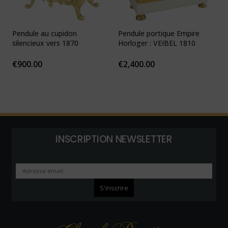
Pendule au cupidon
Pendule portique Empire
P
silencieux vers 1870
Horloger : VEIBEL 1810
e
€
900.00
€
2,400.00
INSCRIPTION NEWSLETTER