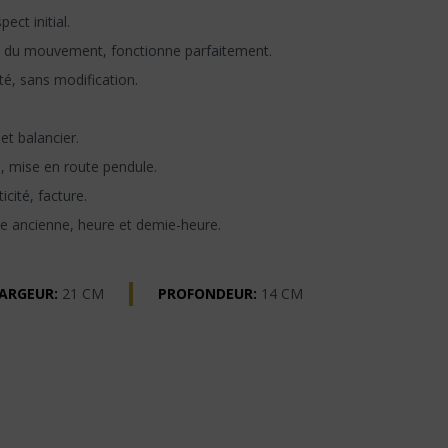
ect initial.
 du mouvement, fonctionne parfaitement.
té, sans modification.
t balancier.
n, mise en route pendule.
icité, facture.
e ancienne, heure et demie-heure.
ARGEUR:
21 CM
PROFONDEUR:
14 CM