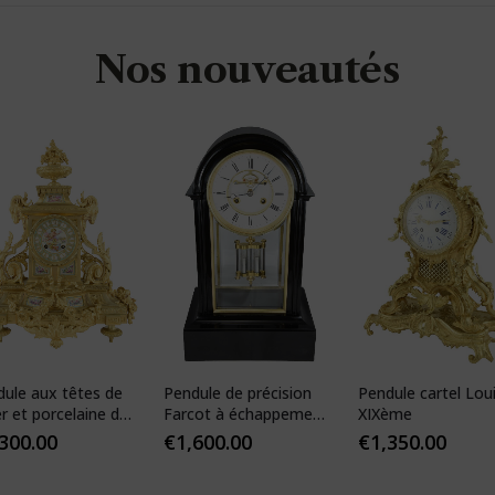
Nos nouveautés
dule aux têtes de
Pendule de précision
Pendule cartel Lou
er et porcelaine de
Farcot à échappement
XIXème
s
Brocot visible
,300.00
€
1,600.00
€
1,350.00