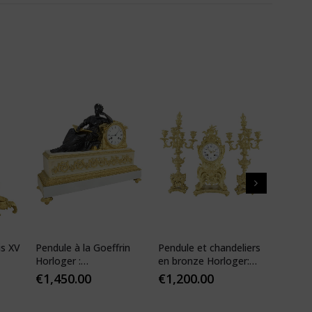
is XV
Pendule à la Goeffrin
Pendule et chandeliers
Pendul
Horloger :
en bronze Horloger:
XIV ré
Desfontaines 1850
Mougin
€
1,450.00
€
1,200.00
€
1,10