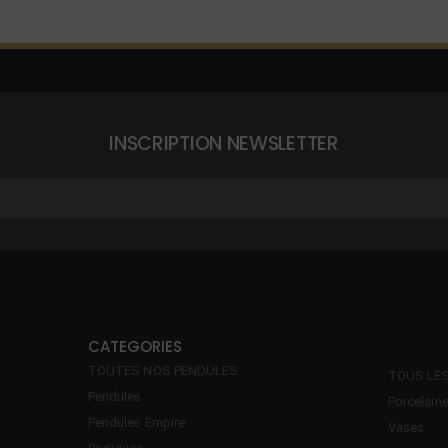
INSCRIPTION NEWSLETTER
CATEGORIES
TOUTES NOS PENDULES
TOUS LE
Pendules
Porcelain
Pendules Empire
Vases