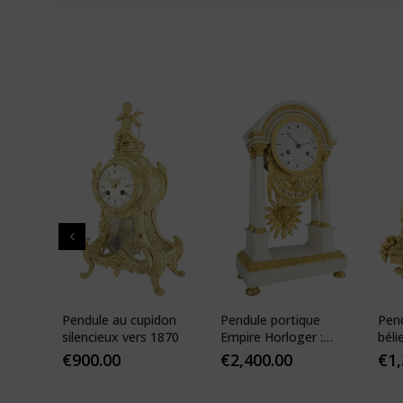
 de
Pendule au cupidon
Pendule portique
Pen
que
silencieux vers 1870
Empire Horloger :
béli
VEIBEL 1810
Pari
€
900.00
€
2,400.00
€
1