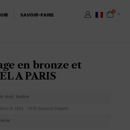
0
OIR
SAVOIR-FAIRE
age en bronze et
EL A PARIS
ze doré, Marbre
éon III 1852 - 1870 (Second Empire)
siècle