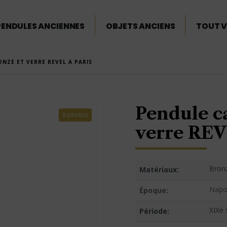
PENDULES ANCIENNES
OBJETS ANCIENS
TOUT V
NZE ET VERRE REVEL A PARIS
Pendule c
8 photos
verre REV
Bron
Matériaux:
Napol
Époque:
XIXe 
Période: