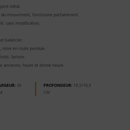
ect initial.
 du mouvement, fonctionne parfaitement.
té, sans modification.
t balancier.
n, mise en route pendule.
icité, facture.
e ancienne, heure et demie-heure.
ARGEUR:
26
PROFONDEUR:
18,5/18,5
M
CM