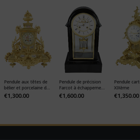
dule aux têtes de
Pendule de précision
Pendule cartel Lou
er et porcelaine de
Farcot à échappement
XIXème
s
Brocot visible
,300.00
€
1,600.00
€
1,350.00