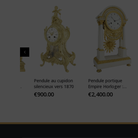
 de
Pendule au cupidon
Pendule portique
Pen
que
silencieux vers 1870
Empire Horloger :
béli
VEIBEL 1810
Pari
€
900.00
€
2,400.00
€
1