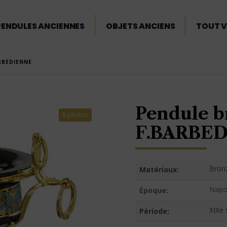
PENDULES ANCIENNES
OBJETS ANCIENS
TOUT V
RBEDIENNE
Pendule b
8 photos
F.BARBE
Bronz
Matériaux:
Napol
Époque:
XIXe 
Période: