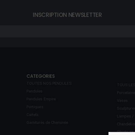
INSCRIPTION NEWSLETTER
CATEGORIES
TOUTES NOS PENDULES
TOUS LE
Pendules
Porcelain
Pendules Empire
Vases
Portiques
Sculpture
Cartels
Lampes / 
Garnitures de Cheminée
Chandelie
Objets en 