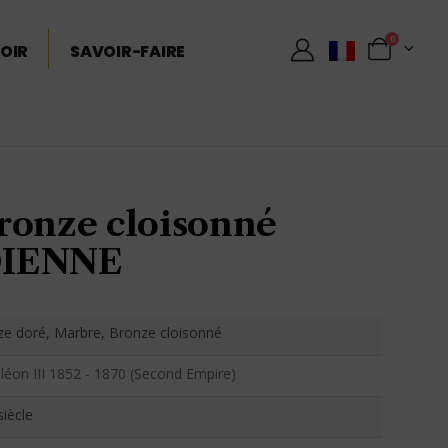
0
OIR
SAVOIR-FAIRE
ronze cloisonné
DIENNE
e doré, Marbre, Bronze cloisonné
éon III 1852 - 1870 (Second Empire)
siècle