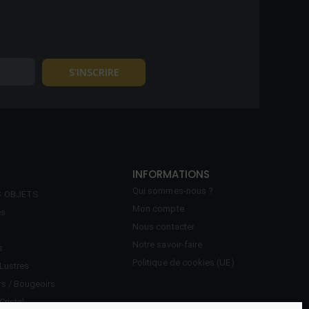
INFORMATIONS
Qui sommes-nous ?
S OBJETS
Mon compte
es
Nous contacter
Notre savoir-faire
s
Politique de cookies (UE)
Lustres
rs / Bougeoirs
Cristal