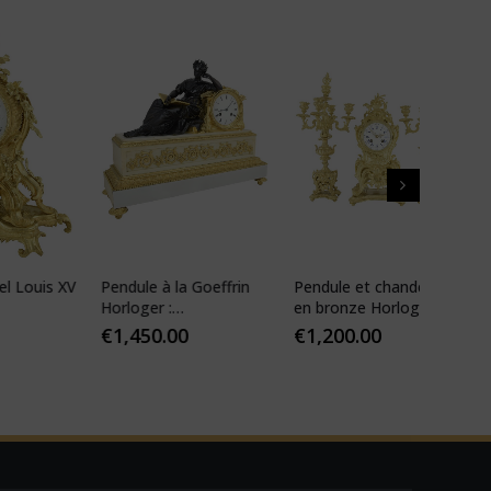
is XV
Pendule à la Goeffrin
Pendule et chandeliers
Pendul
Horloger :
en bronze Horloger:
XIV ré
Desfontaines 1850
Mougin
€
1,450.00
€
1,200.00
€
1,10