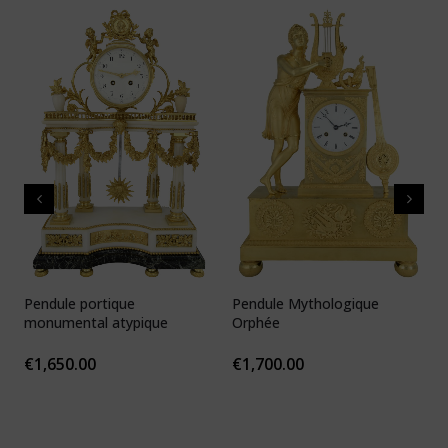
Pendule portique
Pendule Mythologique
P
monumental atypique
Orphée
N
1
€
1,650.00
€
1,700.00