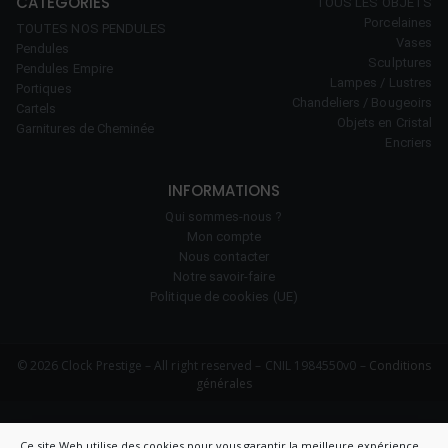
CATEGORIES
TOUS LES OBJETS
Porcelaines
TOUTES NOS PENDULES
Vases
Pendules
Sculptures
Pendules Empire
Lampes / Lustres
Portiques
Chandeliers / Bougeoirs
Cartels
Objets en Cristal
Garnitures de Cheminée
Encriers
INFORMATIONS
Qui sommes-nous ?
Mon compte
Nous contacter
Notre savoir-faire
Politique de cookies (UE)
© 2026 Clock Prestige – All right reserved – CNIL 1984550v0 –
Conditions
générales
Ce site Web utilise des cookies pour vous garantir la meilleure expérience