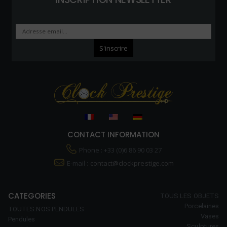
CONTACT INFORMATION
Phone : +33 (0)6 86 90 03 27
E-mail :
contact@clockprestige.com
CATEGORIES
TOUS LES OBJETS
Porcelaines
TOUTES NOS PENDULES
Vases
Pendules
Sculptures