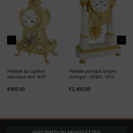
Pendule au cupidon
Pendule portique Empire
P
silencieux vers 1870
Horloger : VEIBEL 1810
e
€
900.00
€
2,400.00
INSCRIPTION NEWSLETTER