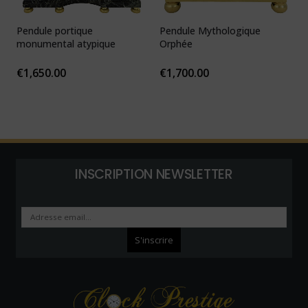
Pendule portique
Pendule Mythologique
P
monumental atypique
Orphée
N
1
€
1,650.00
€
1,700.00
INSCRIPTION NEWSLETTER