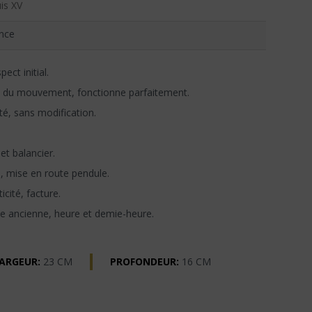
is XV
nce
ect initial.
 du mouvement, fonctionne parfaitement.
té, sans modification.
t balancier.
n, mise en route pendule.
icité, facture.
e ancienne, heure et demie-heure.
ARGEUR:
23 CM
PROFONDEUR:
16 CM