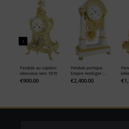
 de
Pendule au cupidon
Pendule portique
Pen
que
silencieux vers 1870
Empire Horloger :
béli
VEIBEL 1810
Pari
€
900.00
€
2,400.00
€
1