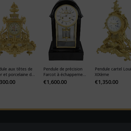
dule aux têtes de
Pendule de précision
Pendule cartel Lou
er et porcelaine de
Farcot à échappement
XIXème
s
Brocot visible
,300.00
€
1,600.00
€
1,350.00