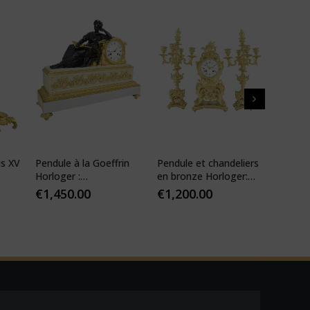
is XV
Pendule à la Goeffrin
Pendule et chandeliers
Pendul
Horloger :
en bronze Horloger:
XIV ré
Desfontaines 1850
Mougin
€
1,450.00
€
1,200.00
€
1,10