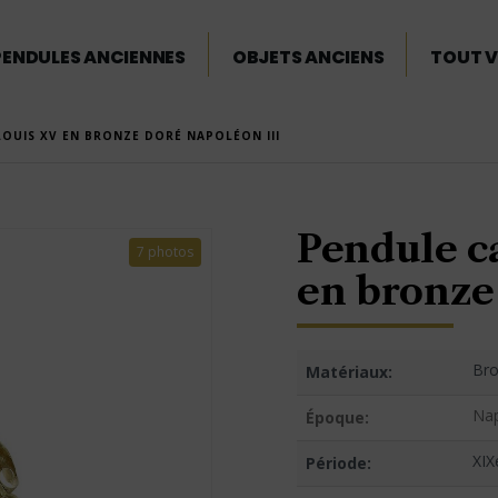
PENDULES ANCIENNES
OBJETS ANCIENS
TOUT V
LOUIS XV EN BRONZE DORÉ NAPOLÉON III
Pendule ca
7 photos
en bronze
Bro
Matériaux:
Nap
Époque:
XIX
Période: