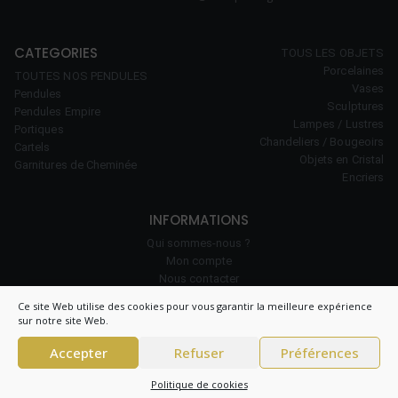
CATEGORIES
TOUS LES OBJETS
Porcelaines
TOUTES NOS PENDULES
Vases
Pendules
Sculptures
Pendules Empire
Lampes / Lustres
Portiques
Chandeliers / Bougeoirs
Cartels
Objets en Cristal
Garnitures de Cheminée
Encriers
INFORMATIONS
Qui sommes-nous ?
Mon compte
Nous contacter
Notre savoir-faire
Ce site Web utilise des cookies pour vous garantir la meilleure expérience
Politique de cookies (UE)
sur notre site Web.
Accepter
Refuser
Préférences
© 2026 Clock Prestige – All right reserved – CNIL 1984550v0 –
Conditions
Politique de cookies
générales