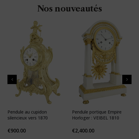
Nos nouveautés
Pendule au cupidon
Pendule portique Empire
P
silencieux vers 1870
Horloger : VEIBEL 1810
e
€
900.00
€
2,400.00