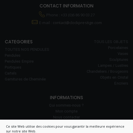
CONTACT INFORMATION
Phone : +33 (0)6 86 90 03 27
E-mail :
contact@clockprestige.com
CATEGORIES
TOUS LES OBJETS
Porcelaines
TOUTES NOS PENDULES
Vases
Pendules
Sculptures
Pendules Empire
Lampes / Lustres
Portiques
Chandeliers / Bougeoirs
Cartels
Objets en Cristal
Garnitures de Cheminée
Encriers
INFORMATIONS
Qui sommes-nous ?
Mon compte
Nous contacter
Notre savoir-faire
Ce site Web utilise des cookies pour vous garantir la meilleure expérience
Politique de cookies (UE)
sur notre site Web.