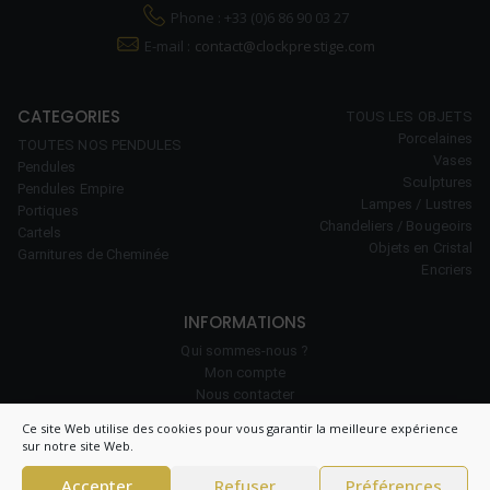
Phone : +33 (0)6 86 90 03 27
E-mail :
contact@clockprestige.com
CATEGORIES
TOUS LES OBJETS
Porcelaines
TOUTES NOS PENDULES
Vases
Pendules
Sculptures
Pendules Empire
Lampes / Lustres
Portiques
Chandeliers / Bougeoirs
Cartels
Objets en Cristal
Garnitures de Cheminée
Encriers
INFORMATIONS
Qui sommes-nous ?
Mon compte
Nous contacter
Notre savoir-faire
Ce site Web utilise des cookies pour vous garantir la meilleure expérience
Politique de cookies (UE)
sur notre site Web.
Accepter
Refuser
Préférences