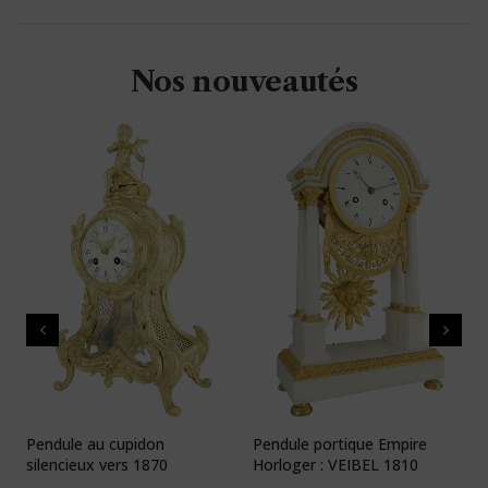
Nos nouveautés
Pendule au cupidon
Pendule portique Empire
P
silencieux vers 1870
Horloger : VEIBEL 1810
e