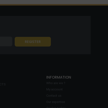
INFORMATION
Who are we ?
ECTS
My account
Contact us
Our expertise