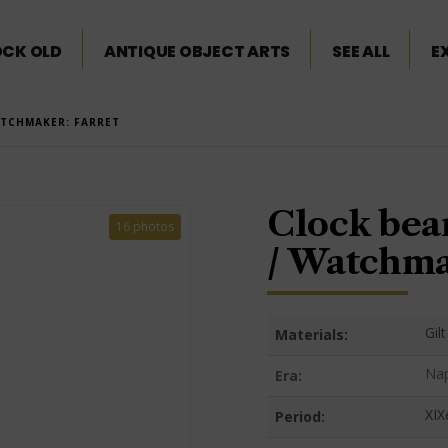
OCK OLD
ANTIQUE OBJECT ARTS
SEE ALL
E
ATCHMAKER: FARRET
Clock bea
16 photos
/ Watchma
Gil
Materials:
Nap
Era:
XIX
Period: