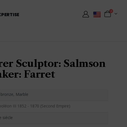
0
XPERTISE
rer Sculptor: Salmson
ker: Farret
t bronze, Marble
oléon III 1852 - 1870 (Second Empire)
e siècle