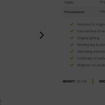
Emp
Style:
Fre
Provenance:
Restored to origina
Full overhaul of w
Original gilding.
Winding key & pe
Operating instructi
Certificate of authe
Ringtone on ancien
HEIGHT:
50 CM
WI