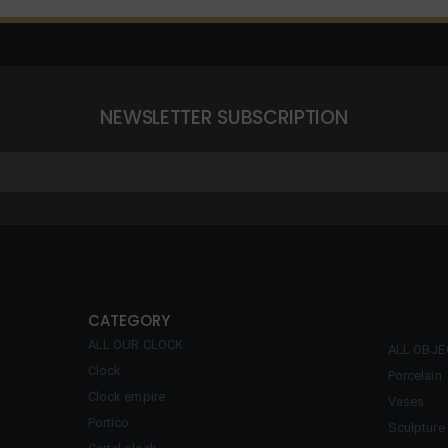
NEWSLETTER SUBSCRIPTION
CATEGORY
ALL OUR CLOCK
ALL OBJ
Clock
Porcelain
Clock empire
Vases
Portico
Sculpture