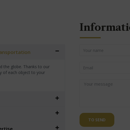
Informati
transportation
nd the globe. Thanks to our
y of each object to your
TO SEND
ertise