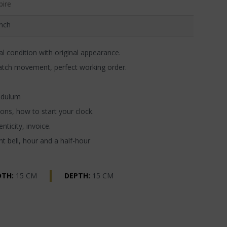
ire
nch
l condition with original appearance.
atch movement, perfect working order.
ndulum
ons, how to start your clock.
nticity, invoice.
t bell, hour and a half-hour
DTH:
15 CM
DEPTH:
15 CM