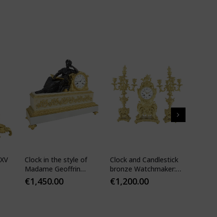
 XV
Clock in the style of
Clock and Candlestick
Cartel 
Madame Geoffrin
bronze Watchmaker:
style 
Watchmaker :
Mougin
€
1,450.00
€
1,200.00
€
1,10
Desfontaines 1850