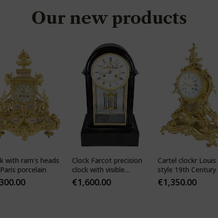
Our new products
k with ram's heads
Clock Farcot precision
Cartel clockr Louis
Paris porcelain
clock with visible
style 19th Century
Brocot escapement
,300.00
€
1,600.00
€
1,350.00