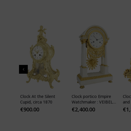
" in
Clock At the Silent
Clock portico Empire
Cloc
-
Cupid, circa 1870
Watchmaker : VEIBEL
and 
ILS
1810
€
900.00
€
2,400.00
€
1