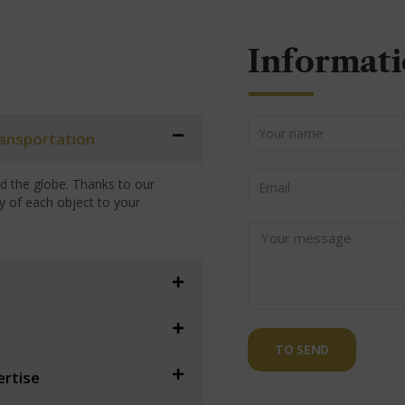
Informati
transportation
nd the globe. Thanks to our
y of each object to your
TO SEND
ertise