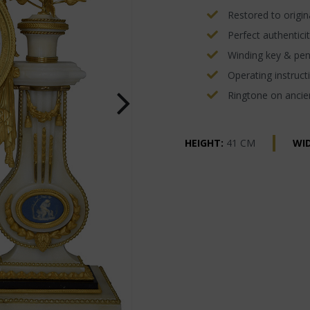
Restored to origina
Perfect authenticit
Winding key & pe
Operating instructi
Ringtone on ancien
HEIGHT:
41 CM
WI