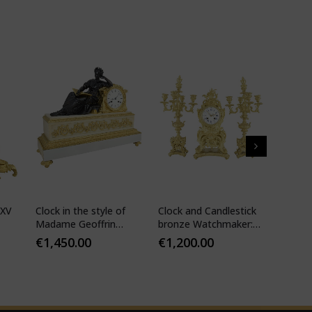
 XV
Clock in the style of
Clock and Candlestick
Cartel 
Madame Geoffrin
bronze Watchmaker:
style 
Watchmaker :
Mougin
€
1,450.00
€
1,200.00
€
1,10
Desfontaines 1850