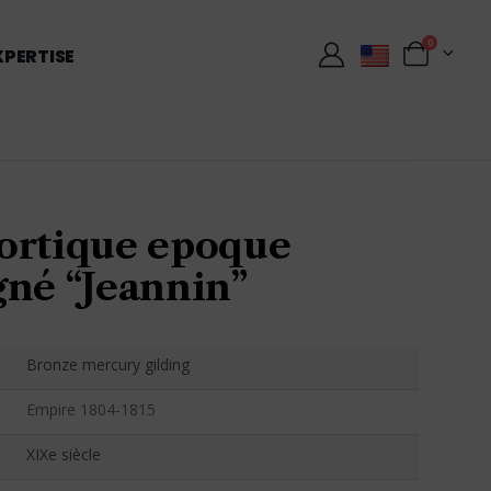
0
XPERTISE
ortique epoque
gné “Jeannin”
Bronze mercury gilding
Empire 1804-1815
XIXe siècle