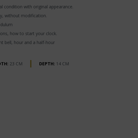
l condition with original appearance.
y, without modification.
ndulum
ons, how to start your clock.
t bell, hour and a half-hour
DTH:
23 CM
DEPTH:
14 CM