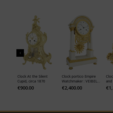
" in
Clock At the Silent
Clock portico Empire
Cloc
-
Cupid, circa 1870
Watchmaker : VEIBEL
and 
ILS
1810
€
900.00
€
2,400.00
€
1