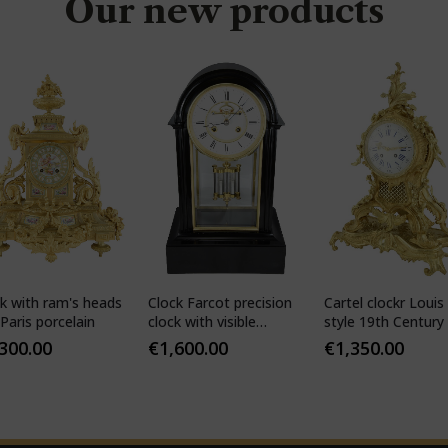
Our new products
k with ram's heads
Clock Farcot precision
Cartel clockr Louis
Paris porcelain
clock with visible
style 19th Century
Brocot escapement
,300.00
€
1,600.00
€
1,350.00