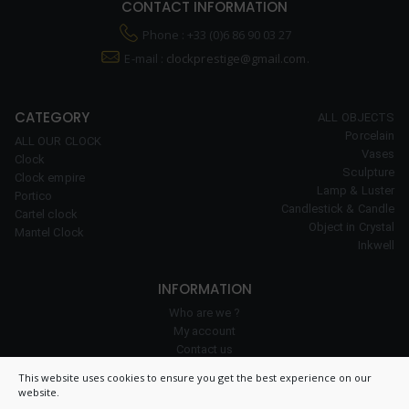
CONTACT INFORMATION
Phone : +33 (0)6 86 90 03 27
E-mail :
clockprestige@gmail.com.
CATEGORY
ALL OBJECTS
Porcelain
ALL OUR CLOCK
Vases
Clock
Sculpture
Clock empire
Lamp & Luster
Portico
Candlestick & Candle
Cartel clock
Object in Crystal
Mantel Clock
Inkwell
INFORMATION
Who are we ?
My account
Contact us
Our expertise
This website uses cookies to ensure you get the best experience on our
Cookie policy
website.