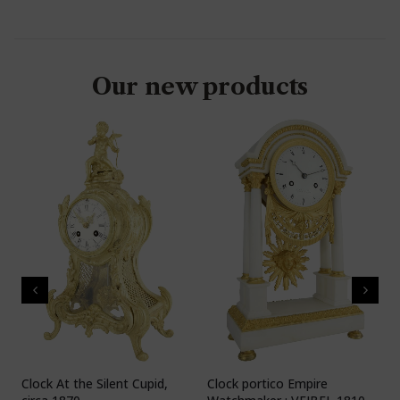
Our new products
Clock At the Silent Cupid,
Clock portico Empire
C