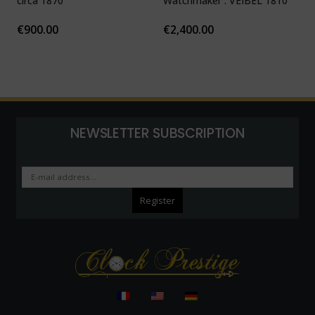
circa 1870
Watchmaker : VEIBEL 1810
P
€
900.00
€
2,400.00
NEWSLETTER SUBSCRIPTION