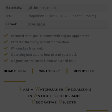
gilt bronze, marble
Materials:
Napoléon III 1852 - 1870 (Second Empire)
Era:
XIXe siècle
Period:
Restored to original condition with original appearance.
Perfect authenticity, without modification.
Winding key & pendulum
Operating instructions, how to start your clock.
Ringtone on ancient bell, hour and a half-hour
HEIGHT:
34 CM
WIDTH:
34 CM
DEPTH:
13 CM