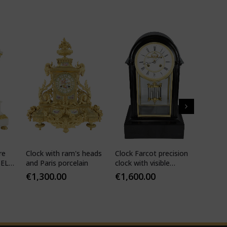
re
Clock with ram's heads
Clock Farcot precision
Cartel 
BEL
and Paris porcelain
clock with visible
style 
Brocot escapement
€
1,300.00
€
1,600.00
€
1,35