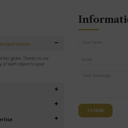
Informati
transportation
nd the globe. Thanks to our
y of each object to your
TO SEND
ertise