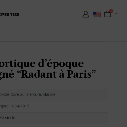
0
XPERTISE
ortique d’époque
né “Radant à Paris”
ronze doré au mercure,Marbre
mpire 1804-1815
Xe siècle