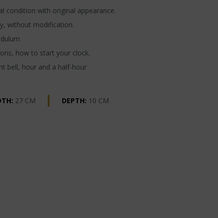
l condition with original appearance.
y, without modification.
ndulum
ons, how to start your clock.
t bell, hour and a half-hour
DTH:
27 CM
DEPTH:
10 CM