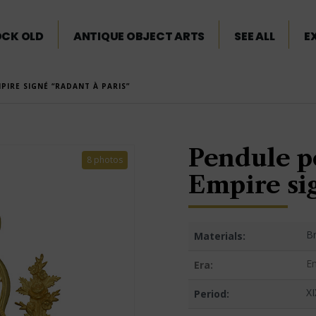
OCK OLD
ANTIQUE OBJECT ARTS
SEE ALL
E
IRE SIGNÉ “RADANT À PARIS”
Pendule p
8 photos
Empire sig
B
Materials:
E
Era:
XI
Period: