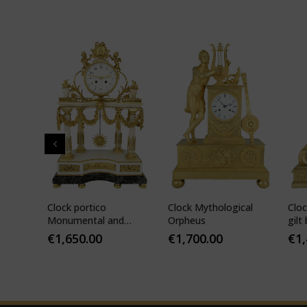
 of Day
Clock portico
Clock Mythological
Cloc
Monumental and
Orpheus
gilt
highly unusual
clas
€
1,650.00
€
1,700.00
€
1
185