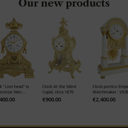
Our new products
k "Lion head" in
Clock At the Silent
Clock portico Empi
 bronze Néo-
Cupid, circa 1870
Watchmaker : VEI
sique JAPY FILS
1810
,400.00
€
900.00
€
2,400.00
5