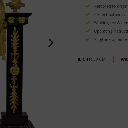
Restored to origina
Perfect authenticit
Winding key & pe
Operating instructi
Ringtone on ancien
HEIGHT:
50 CM
WI