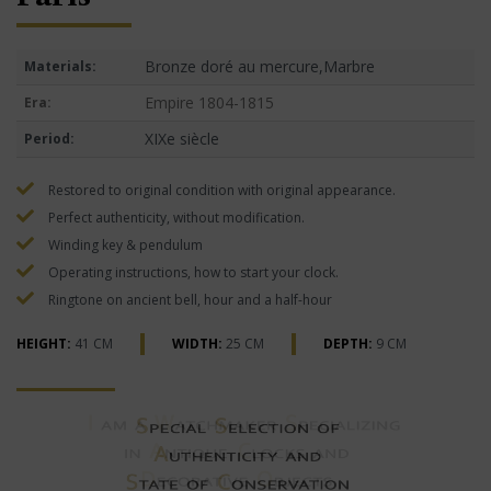
Bronze doré au mercure,Marbre
Materials:
Empire 1804-1815
Era:
XIXe siècle
Period:
Restored to original condition with original appearance.
Perfect authenticity, without modification.
Winding key & pendulum
Operating instructions, how to start your clock.
Ringtone on ancient bell, hour and a half-hour
HEIGHT:
41 CM
WIDTH:
25 CM
DEPTH:
9 CM