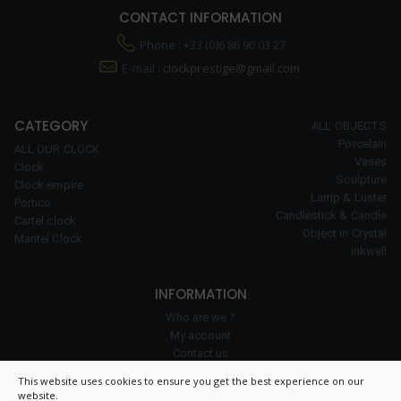
CONTACT INFORMATION
Phone : +33 (0)6 86 90 03 27
E-mail :
clockprestige@gmail.com.
CATEGORY
ALL OBJECTS
Porcelain
ALL OUR CLOCK
Vases
Clock
Sculpture
Clock empire
Lamp & Luster
Portico
Candlestick & Candle
Cartel clock
Object in Crystal
Mantel Clock
Inkwell
INFORMATION
Who are we ?
My account
Contact us
Our expertise
This website uses cookies to ensure you get the best experience on our
Cookie policy
website.