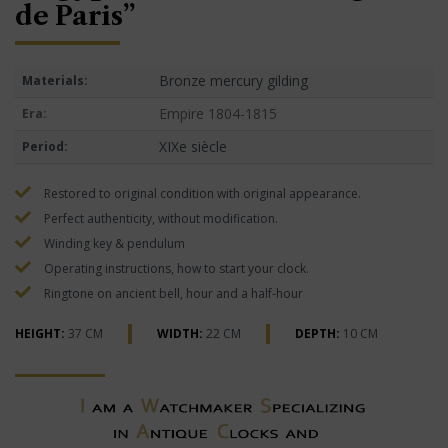
de Paris”
Bronze mercury gilding
Materials:
Empire 1804-1815
Era:
XIXe siècle
Period:
Restored to original condition with original appearance.
Perfect authenticity, without modification.
Winding key & pendulum
Operating instructions, how to start your clock.
Ringtone on ancient bell, hour and a half-hour
HEIGHT:
37 CM
WIDTH:
22 CM
DEPTH:
10 CM