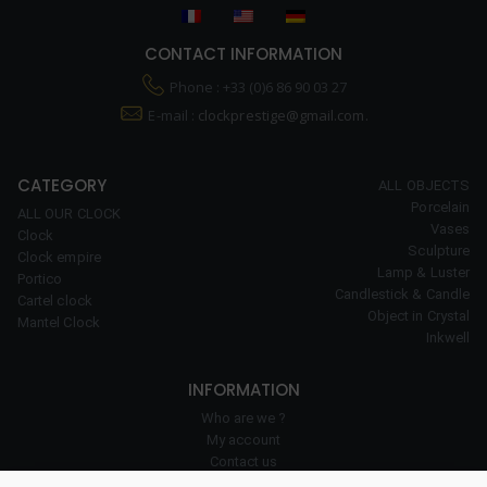
CONTACT INFORMATION
Phone : +33 (0)6 86 90 03 27
E-mail :
clockprestige@gmail.com.
CATEGORY
ALL OBJECTS
Porcelain
ALL OUR CLOCK
Vases
Clock
Sculpture
Clock empire
Lamp & Luster
Portico
Candlestick & Candle
Cartel clock
Object in Crystal
Mantel Clock
Inkwell
INFORMATION
Who are we ?
My account
Contact us
Our expertise