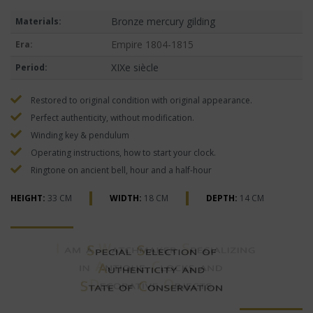
Bronze mercury gilding
Materials:
Empire 1804-1815
Era:
XIXe siècle
Period:
Restored to original condition with original appearance.
Perfect authenticity, without modification.
Winding key & pendulum
Operating instructions, how to start your clock.
Ringtone on ancient bell, hour and a half-hour
HEIGHT:
33 CM
WIDTH:
18 CM
DEPTH:
14 CM