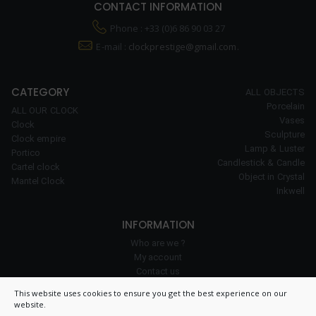
CONTACT INFORMATION
Phone : +33 (0)6 86 90 03 27
E-mail :
clockprestige@gmail.com.
CATEGORY
ALL OBJECTS
Porcelain
ALL OUR CLOCK
Vases
Clock
Sculpture
Clock empire
Lamp & Luster
Portico
Candlestick & Candle
Cartel clock
Object in Crystal
Mantel Clock
Inkwell
INFORMATION
Who are we ?
My account
Contact us
Our expertise
This website uses cookies to ensure you get the best experience on our
Cookie policy
website.