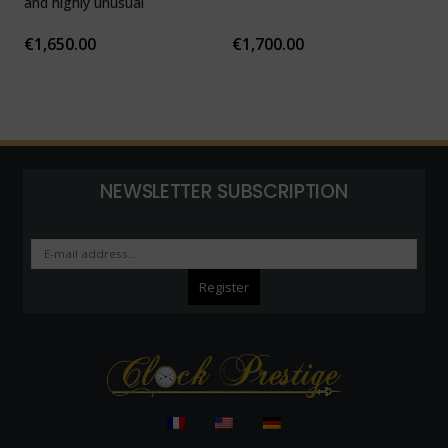
and highly unusual
b
F
€
1,650.00
€
1,700.00
NEWSLETTER SUBSCRIPTION