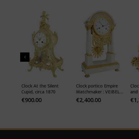
" in
Clock At the Silent
Clock portico Empire
Cloc
-
Cupid, circa 1870
Watchmaker : VEIBEL
and 
ILS
1810
€
900.00
€
2,400.00
€
1