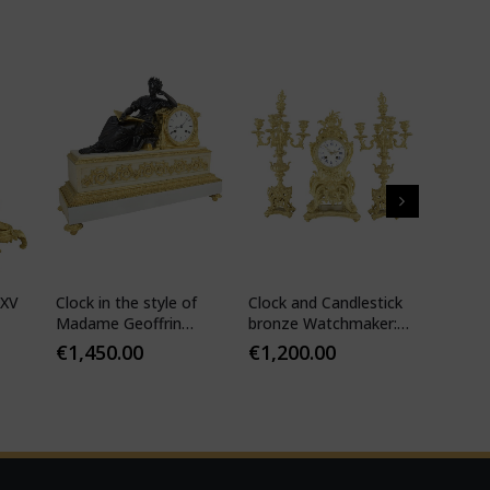
 XV
Clock in the style of
Clock and Candlestick
Cartel 
Madame Geoffrin
bronze Watchmaker:
style 
Watchmaker :
Mougin
€
1,450.00
€
1,200.00
€
1,10
Desfontaines 1850