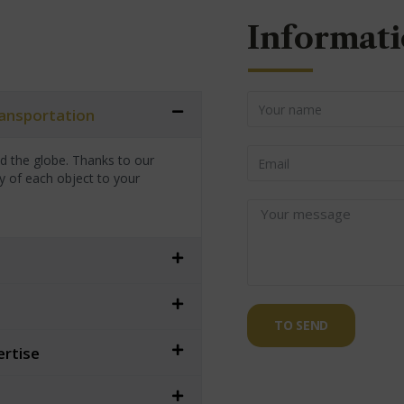
Informati
transportation
nd the globe. Thanks to our
y of each object to your
TO SEND
ertise