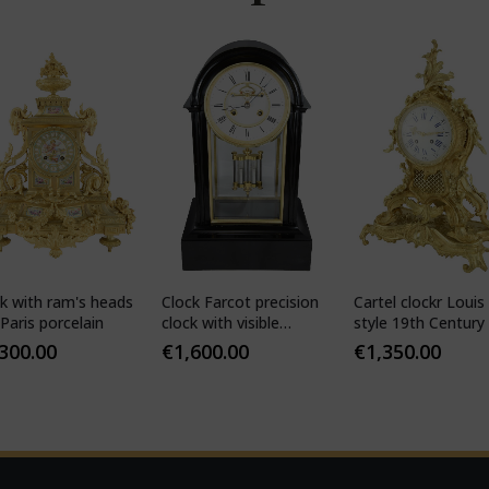
k with ram's heads
Clock Farcot precision
Cartel clockr Louis
Paris porcelain
clock with visible
style 19th Century
Brocot escapement
,300.00
€
1,600.00
€
1,350.00