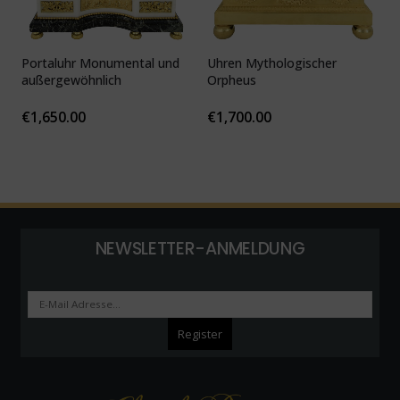
Portaluhr Monumental und
Uhren Mythologischer
U
außergewöhnlich
Orpheus
v
c
€
1,650.00
€
1,700.00
NEWSLETTER-ANMELDUNG