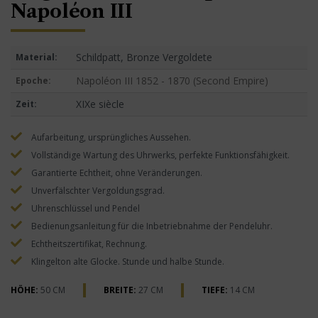
Napoléon III
Schildpatt, Bronze Vergoldete
Material:
Napoléon III 1852 - 1870 (Second Empire)
Epoche:
XIXe siècle
Zeit:
Aufarbeitung, ursprüngliches Aussehen.
Vollständige Wartung des Uhrwerks, perfekte Funktionsfähigkeit.
Garantierte Echtheit, ohne Veränderungen.
Unverfälschter Vergoldungsgrad.
Uhrenschlüssel und Pendel
Bedienungsanleitung für die Inbetriebnahme der Pendeluhr.
Echtheitszertifikat, Rechnung.
Klingelton alte Glocke. Stunde und halbe Stunde.
HÖHE:
50 CM
BREITE:
27 CM
TIEFE:
14 CM