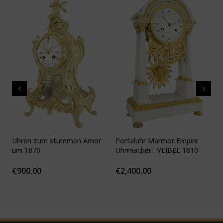
Uhren zum stummen Amor
Portaluhr Marmor Empire
U
um 1870
Uhrmacher : VEIBEL 1810
P
€
900.00
€
2,400.00