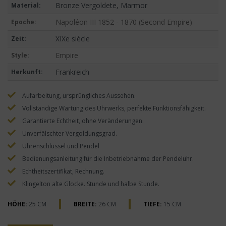
Bronze Vergoldete, Marmor
Material:
Napoléon III 1852 - 1870 (Second Empire)
Epoche:
XIXe siècle
Zeit:
Empire
Style:
Frankreich
Herkunft:
Aufarbeitung, ursprüngliches Aussehen.
Vollständige Wartung des Uhrwerks, perfekte Funktionsfähigkeit.
Garantierte Echtheit, ohne Veränderungen.
Unverfälschter Vergoldungsgrad.
Uhrenschlüssel und Pendel
Bedienungsanleitung für die Inbetriebnahme der Pendeluhr.
Echtheitszertifikat, Rechnung.
Klingelton alte Glocke. Stunde und halbe Stunde.
HÖHE:
25 CM
BREITE:
26 CM
TIEFE:
15 CM