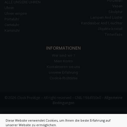
Porzellan
ALLE UNSERE UHREN
Vasen
Uhren
Skulptur
Uhren empire
Lampen And Lüster
Portaluhr
Kandelaber And Leuchter
Carteluhr
Objekte kristall
Kaminuhr
Tintenfass
INFORMATIONEN
Wer sind wir ?
Mein Konto
Kontaktieren sie uns
unserer Erfahrung
Cookie-Richtlinie
© 2026 Clock Prestige – All right reserved – CNIL 1984550v0 –
Allgemeine
Bedingungen
Diese Website verwendet Cookies, um Ihnen die beste Erfahrung auf
unserer Website zu ermöglichen.