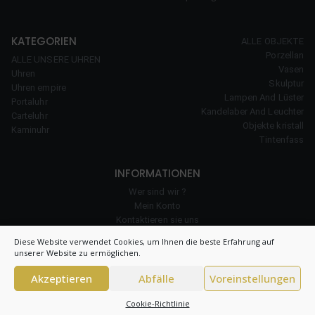
KATEGORIEN
ALLE OBJEKTE
Porzellan
ALLE UNSERE UHREN
Vasen
Uhren
Skulptur
Uhren empire
Lampen And Lüster
Portaluhr
Kandelaber And Leuchter
Carteluhr
Objekte kristall
Kaminuhr
Tintenfass
INFORMATIONEN
Wer sind wir ?
Mein Konto
Kontaktieren sie uns
unserer Erfahrung
Diese Website verwendet Cookies, um Ihnen die beste Erfahrung auf
Cookie-Richtlinie
unserer Website zu ermöglichen.
Akzeptieren
Abfälle
Voreinstellungen
© 2026 Clock Prestige – All right reserved – CNIL 1984550v0 –
Allgemeine
Cookie-Richtlinie
Bedingungen