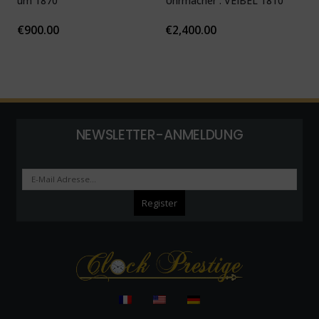
um 1870
Uhrmacher : VEIBEL 1810
P
€
900.00
€
2,400.00
NEWSLETTER-ANMELDUNG