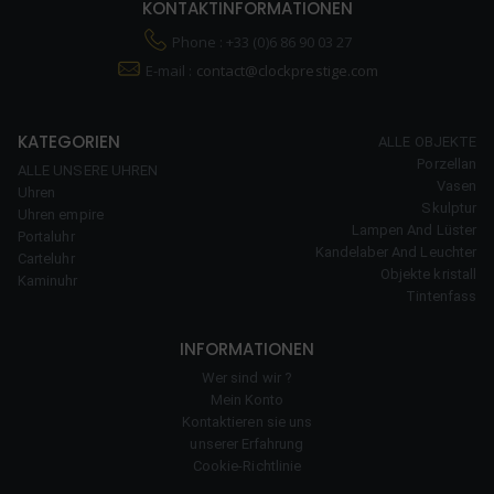
KONTAKTINFORMATIONEN
Phone : +33 (0)6 86 90 03 27
E-mail :
contact@clockprestige.com
KATEGORIEN
ALLE OBJEKTE
Porzellan
ALLE UNSERE UHREN
Vasen
Uhren
Skulptur
Uhren empire
Lampen And Lüster
Portaluhr
Kandelaber And Leuchter
Carteluhr
Objekte kristall
Kaminuhr
Tintenfass
INFORMATIONEN
Wer sind wir ?
Mein Konto
Kontaktieren sie uns
unserer Erfahrung
Cookie-Richtlinie