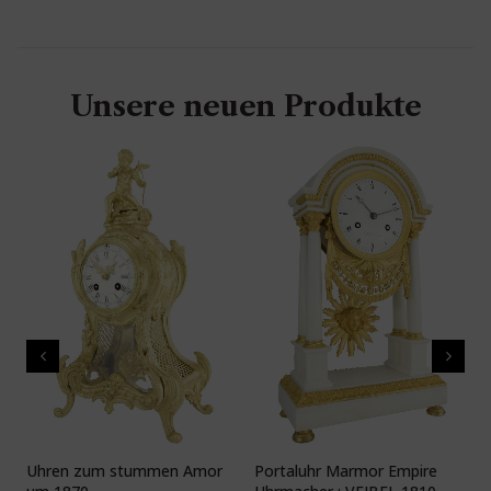
Unsere neuen Produkte
Uhren zum stummen Amor
Portaluhr Marmor Empire
U