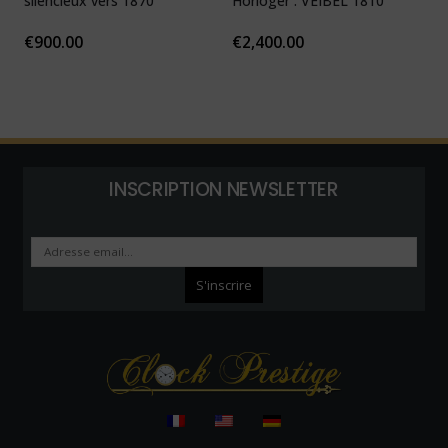
silencieux vers 1870
Horloger : VEIBEL 1810
e
€
900.00
€
2,400.00
INSCRIPTION NEWSLETTER