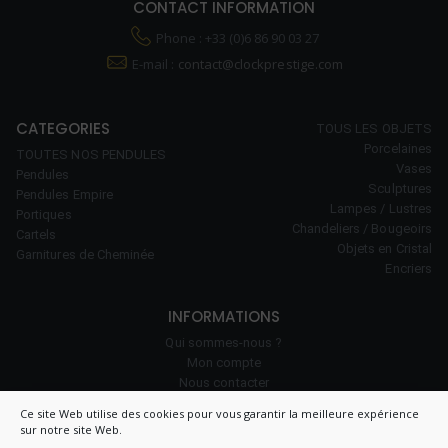
CONTACT INFORMATION
Phone : +33 (0)6 86 90 03 27
E-mail :
contact@clockprestige.com
CATEGORIES
TOUS LES OBJETS
Porcelaines
TOUTES NOS PENDULES
Vases
Pendules
Sculptures
Pendules Empire
Lampes / Lustres
Portiques
Chandeliers / Bougeoirs
Cartels
Objets en Cristal
Garnitures de Cheminée
Encriers
INFORMATIONS
Qui sommes-nous ?
Mon compte
Nous contacter
Notre savoir-faire
Ce site Web utilise des cookies pour vous garantir la meilleure expérience
Politique de cookies (UE)
sur notre site Web.