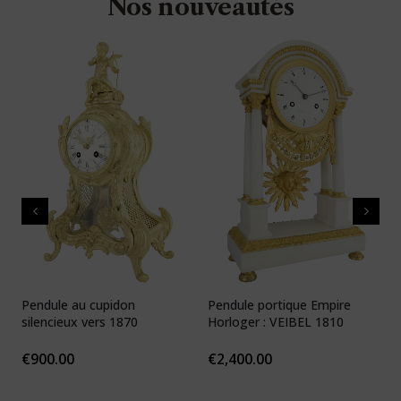
Nos nouveautés
Pendule au cupidon
Pendule portique Empire
P
silencieux vers 1870
Horloger : VEIBEL 1810
e
€
900.00
€
2,400.00