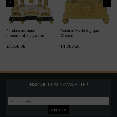
Pendule portique
Pendule Mythologique
P
monumental atypique
Orphée
N
1
€
1,650.00
€
1,700.00
INSCRIPTION NEWSLETTER