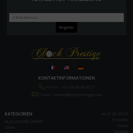
KONTAKTINFORMATIONEN
Phone : +33 (0)6 86 90 03 27
E-mail :
contact@clockprestige.com
KATEGORIEN
ALLE OBJEKTE
Porzellan
ALLE UNSERE UHREN
Vasen
Uhren
Skulptur