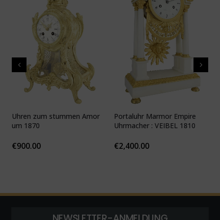
Uhren zum stummen Amor
Portaluhr Marmor Empire
U
um 1870
Uhrmacher : VEIBEL 1810
P
€
900.00
€
2,400.00
NEWSLETTER-ANMELDUNG