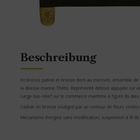
Beschreibung
En bronze patiné et bronze doré au mercure, ensemble de h
la déesse marine Thétis. Représenté debout appuyée sur u
Large bas-relief sur le commerce maritime à figure du die
Cadran en bronze souligné par un contour de fleurs ornées 
Mécanisme d’origine sans modification, suspension à fil de