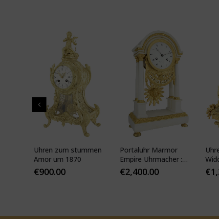
pf"
Uhren zum stummen
Portaluhr Marmor
Uhr
nze
Amor um 1870
Empire Uhrmacher :
Wid
APY
VEIBEL 1810
Pari
€
900.00
€
2,400.00
€
1