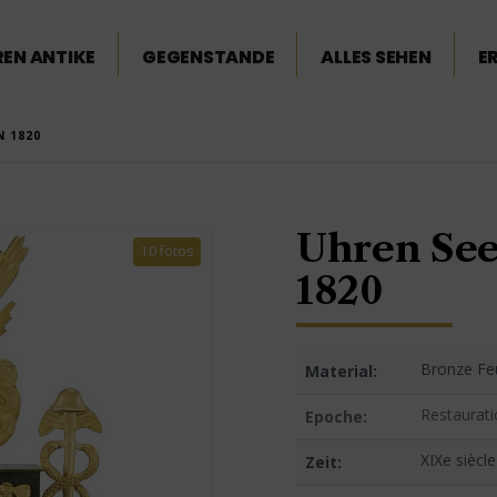
EN ANTIKE
GEGENSTANDE
ALLES SEHEN
E
N 1820
Uhren See
10 fotos
1820
Bronze Feu
Material:
Restaurat
Epoche:
XIXe siècle
Zeit: