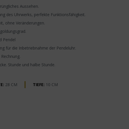
rüngliches Aussehen.
ng des Uhrwerks, perfekte Funktionsfähigkeit.
it, ohne Veränderungen.
rgoldungsgrad.
d Pendel
g für die Inbetriebnahme der Pendeluhr.
, Rechnung.
ocke. Stunde und halbe Stunde.
E:
28 CM
TIEFE:
10 CM