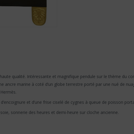
aute qualité. Intéressante et magnifique pendule sur le thème du com
ne ancre marine à coté d’un globe terrestre porté par une nué de nu
u Hermès.
d’encoignure et d’une frise ciselé de cygnes à queue de poisson porta
 soie, sonnerie des heures et demi-heure sur cloche ancienne.