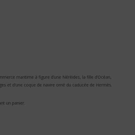
merce maritime à figure d’une Néréides, la fille d’Océan,
ages et d’une coque de navire orné du caducée de Hermès.
nt un panier.