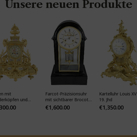
Unsere neuen Produkte
en mit
Farcot-Präzisionsuhr
Kartelluhr Louis XV-
derköpfen und
mit sichtbarer Brocot-
19. Jhd
ser Porzellan
Hemmung
,300.00
€
1,600.00
€
1,350.00