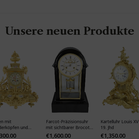
Unsere neuen Produkte
en mit
Farcot-Präzisionsuhr
Kartelluhr Louis XV-
derköpfen und
mit sichtbarer Brocot-
19. Jhd
ser Porzellan
Hemmung
,300.00
€
1,600.00
€
1,350.00