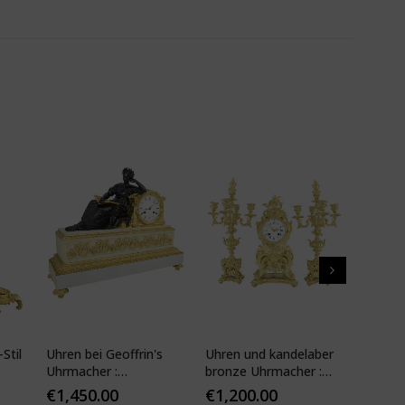
Stil
Uhren bei Geoffrin's
Uhren und kandelaber
Kartell
Uhrmacher :
bronze Uhrmacher :
19. Jhd
Desfontaines 1850
Mougin
€
1,450.00
€
1,200.00
€
1,10