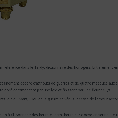
 référencé dans le Tardy, dictionnaire des horlogers. Entièrement en
t finement décoré d’attributs de guerres et de quatre masques aux se
nze doré commencent par une lyre et finissent par une fleur de lys.
nts le dieu Mars, Dieu de la guerre et Vénus, déesse de l’amour acc
on à fil. Sonnerie des heure et demi-heure sur cloche ancienne. Cett