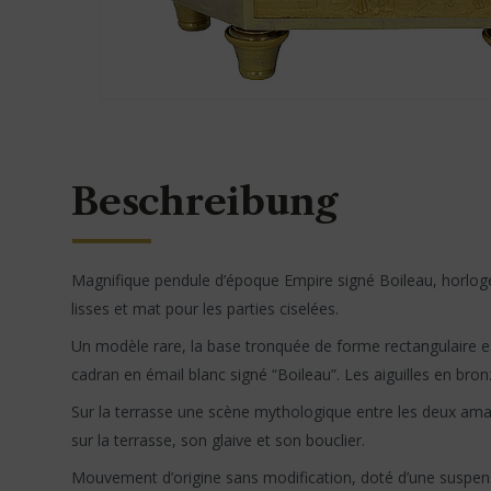
Beschreibung
Magnifique pendule d’époque Empire signé Boileau, horloger
lisses et mat pour les parties ciselées.
Un modèle rare, la base tronquée de forme rectangulaire es
cadran en émail blanc signé “Boileau”. Les aiguilles en bro
Sur la terrasse une scène mythologique entre les deux ama
sur la terrasse, son glaive et son bouclier.
Mouvement d’origine sans modification, doté d’une suspensi