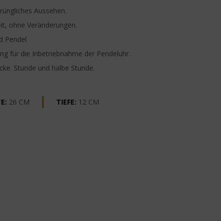
rüngliches Aussehen.
it, ohne Veränderungen.
d Pendel
g für die Inbetriebnahme der Pendeluhr.
ocke. Stunde und halbe Stunde.
E:
26 CM
TIEFE:
12 CM