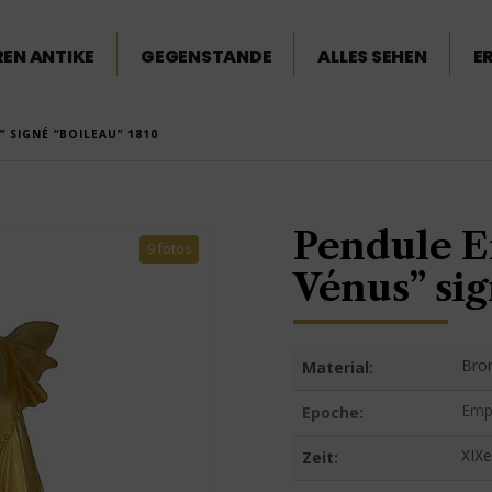
EN ANTIKE
GEGENSTANDE
ALLES SEHEN
E
 SIGNÉ “BOILEAU” 1810
Pendule E
9 fotos
Vénus” sig
Bro
Material:
Emp
Epoche:
XIXe
Zeit: