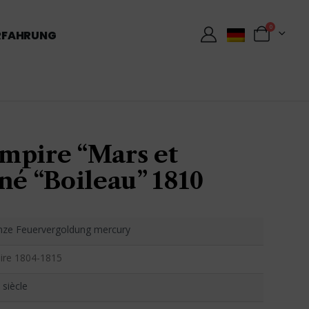
0
RFAHRUNG
mpire “Mars et
né “Boileau” 1810
nze Feuervergoldung mercury
ire 1804-1815
 siècle