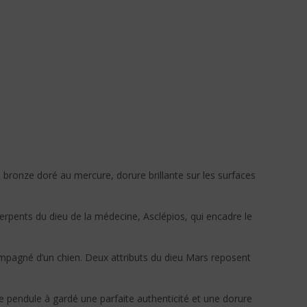
 bronze doré au mercure, dorure brillante sur les surfaces
rpents du dieu de la médecine, Asclépios, qui encadre le
ompagné d’un chien. Deux attributs du dieu Mars reposent
e pendule à gardé une parfaite authenticité et une dorure