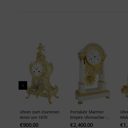
pf"
Uhren zum stummen
Portaluhr Marmor
Uhr
nze
Amor um 1870
Empire Uhrmacher :
Wid
APY
VEIBEL 1810
Pari
€
900.00
€
2,400.00
€
1