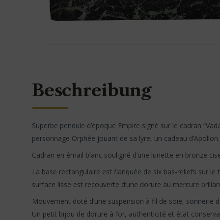
Beschreibung
Superbe pendule d’époque Empire signé sur le cadran “Vada
personnage Orphée jouant de sa lyre, un cadeau d’Apollon.
Cadran en émail blanc souligné d’une lunette en bronze cis
La base rectangulaire est flanquée de six bas-reliefs sur 
surface lisse est recouverte d’une dorure au mercure brillan
Mouvement doté d’une suspension à fil de soie, sonnerie d
Un petit bijou de dorure à l’or, authenticité et état conser