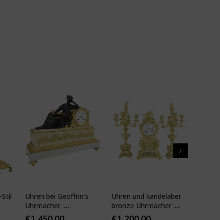
Stil
Uhren bei Geoffrin's
Uhren und kandelaber
Kartell
Uhrmacher :
bronze Uhrmacher :
19. Jhd
Desfontaines 1850
Mougin
€
1,450.00
€
1,200.00
€
1,10