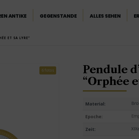
EN ANTIKE
GEGENSTANDE
ALLES SEHEN
E
ÉE ET SA LYRE”
Pendule d
6 fotos
“Orphée et
Bro
Material:
Emp
Epoche:
XIXe
Zeit: