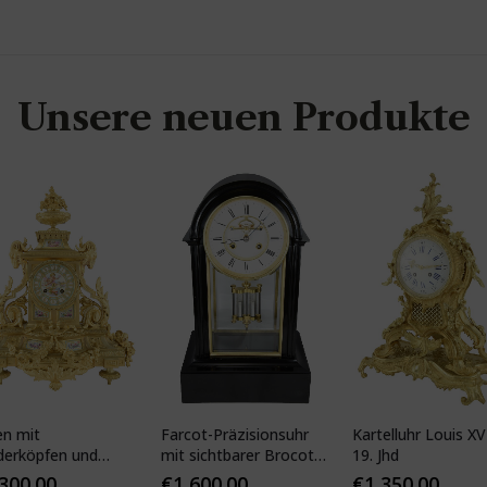
Unsere neuen Produkte
en mit
Farcot-Präzisionsuhr
Kartelluhr Louis XV-
derköpfen und
mit sichtbarer Brocot-
19. Jhd
ser Porzellan
Hemmung
,300.00
€
1,600.00
€
1,350.00