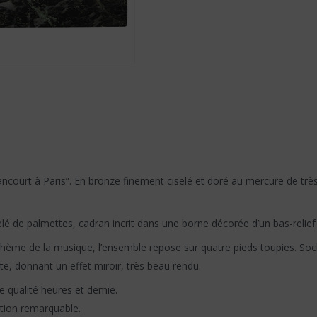
ncourt à Paris”. En bronze finement ciselé et doré au mercure de trè
elé de palmettes, cadran incrit dans une borne décorée d’un bas-relie
le thème de la musique, l’ensemble repose sur quatre pieds toupies. S
te, donnant un effet miroir, très beau rendu.
e qualité heures et demie.
vation remarquable.