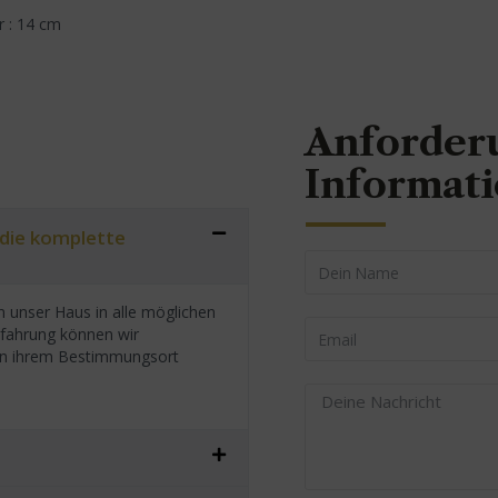
r : 14 cm
Anforder
Informat
 die komplette
 unser Haus in alle möglichen
rfahrung können wir
h an ihrem Bestimmungsort