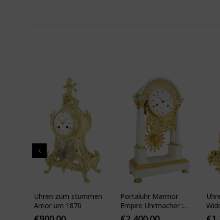
pf"
Uhren zum stummen
Portaluhr Marmor
Uhr
nze
Amor um 1870
Empire Uhrmacher :
Wid
APY
VEIBEL 1810
Pari
€
900.00
€
2,400.00
€
1