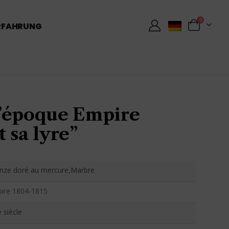
0
RFAHRUNG
’époque Empire
 sa lyre”
nze doré au mercure,Marbre
ire 1804-1815
 siècle