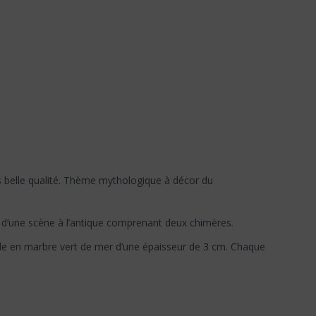
s belle qualité. Thème mythologique à décor du
f d’une scène à l’antique comprenant deux chimères.
ocle en marbre vert de mer d’une épaisseur de 3 cm. Chaque