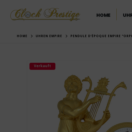
HOME
UHR
HOME
UHREN EMPIRE
PENDULE D’ÉPOQUE EMPIRE “ORPH
Verkauft