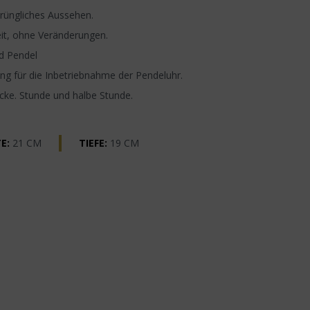
rüngliches Aussehen.
it, ohne Veränderungen.
d Pendel
g für die Inbetriebnahme der Pendeluhr.
ocke. Stunde und halbe Stunde.
E:
21 CM
TIEFE:
19 CM