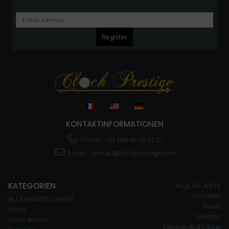
KONTAKTINFORMATIONEN
Phone : +33 (0)6 86 90 03 27
E-mail :
contact@clockprestige.com
KATEGORIEN
ALLE OBJEKTE
Porzellan
ALLE UNSERE UHREN
Vasen
Uhren
Skulptur
Uhren empire
Lampen And Lüster