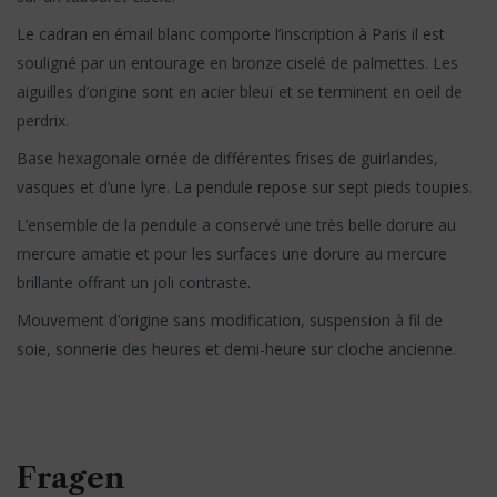
Le cadran en émail blanc comporte l’inscription à Paris il est
souligné par un entourage en bronze ciselé de palmettes. Les
aiguilles d’origine sont en acier bleuï et se terminent en oeil de
perdrix.
Base hexagonale ornée de différentes frises de guirlandes,
vasques et d’une lyre. La pendule repose sur sept pieds toupies.
L’ensemble de la pendule a conservé une très belle dorure au
mercure amatie et pour les surfaces une dorure au mercure
brillante offrant un joli contraste.
Mouvement d’origine sans modification, suspension à fil de
soie, sonnerie des heures et demi-heure sur cloche ancienne.
Fragen