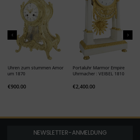
Uhren zum stummen Amor
Portaluhr Marmor Empire
U
um 1870
Uhrmacher : VEIBEL 1810
P
€
900.00
€
2,400.00
NEWSLETTER-ANMELDUNG