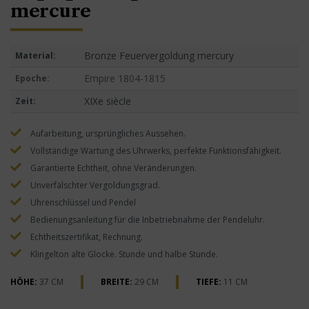
mercure
Bronze Feuervergoldung mercury
Material:
Empire 1804-1815
Epoche:
XIXe siècle
Zeit:
Aufarbeitung, ursprüngliches Aussehen.
Vollständige Wartung des Uhrwerks, perfekte Funktionsfähigkeit.
Garantierte Echtheit, ohne Veränderungen.
Unverfälschter Vergoldungsgrad.
Uhrenschlüssel und Pendel
Bedienungsanleitung für die Inbetriebnahme der Pendeluhr.
Echtheitszertifikat, Rechnung.
Klingelton alte Glocke. Stunde und halbe Stunde.
HÖHE:
37 CM
BREITE:
29 CM
TIEFE:
11 CM