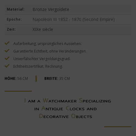
Bronze Vergoldete
Material:
Napoléon III 1852 - 1870 (Second Empire)
Epoche:
XIXe siècle
Zeit:
Aufarbeitung, ursprüngliches Aussehen.
Garantierte Echtheit, ohne Veränderungen.
Unverfälschter Vergoldungsgrad.
Echtheitszertifikat, Rechnung.
HÖHE:
56 CM
BREITE:
35 CM