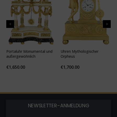
Portaluhr Monumental und
Uhren Mythologischer
U
außergewöhnlich
Orpheus
v
c
€
1,650.00
€
1,700.00
NEWSLETTER-ANMELDUNG