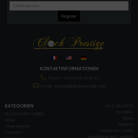
KONTAKTINFORMATIONEN
Phone : +33 (0)6 86 90 03 27
E-mail :
contact@clockprestige.com
KATEGORIEN
ALLE OBJEKTE
Porzellan
ALLE UNSERE UHREN
Vasen
Uhren
Skulptur
Uhren empire
Lampen And Lüster
Portaluhr
Kandelaber And Leuchter