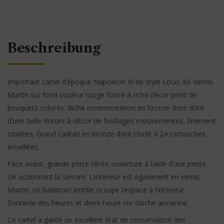
Beschreibung
Important cartel d’époque Napoléon III de style Louis XV. Vernis
Martin sur fond couleur rouge foncé à riche décor peint de
bouquets colorés. Riche ornementation en bronze doré doté
d’une belle dorure à décor de feuillages mouvementés, finement
ciselées. Grand cadran en bronze doré ciselé à 24 cartouches
émaillées.
Face avant, grande porte vitrée ouverture à l’aide d’une petite
clé actionnant la serrure. L’intérieur est également en vernis
Martin, un balancier lentille occupe l’espace à l’intérieur.
Sonnerie des heures et demi-heure sur cloche ancienne.
Ce cartel a gardé un excellent état de conservation des