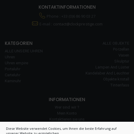
KONTAKTINFORMATIONEN
Phone : +33 (0)6 86 90 03 27
E-mail :
contact@clockprestige.com
KATEGORIEN
ALLE OBJEKTE
Porzellan
ALLE UNSERE UHREN
Vasen
Uhren
Skulptur
Uhren empire
Lampen And Lüster
Portaluhr
Kandelaber And Leuchter
Carteluhr
Objekte kristall
Kaminuhr
Tintenfass
INFORMATIONEN
Wer sind wir ?
Mein Konto
Kontaktieren sie uns
unserer Erfahrung
Diese Website verwendet Cookies, um Ihnen die beste Erfahrung auf
Cookie-Richtlinie
unserer Website zu ermöglichen.