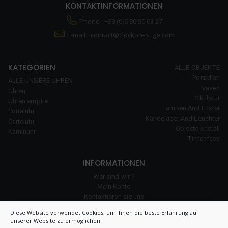
KONTAKTINFORMATIONEN
Phone : +33 (0)6 86 90 03 27
E-mail :
contact@clockprestige.com
KATEGORIEN
ALLE OBJEKTE
Porzellan
ALLE UNSERE UHREN
Vasen
Uhren
Skulptur
Uhren empire
Lampen And Lüster
Portaluhr
Kandelaber And Leuchter
Carteluhr
Objekte kristall
Kaminuhr
Tintenfass
INFORMATIONEN
Wer sind wir ?
Mein Konto
Kontaktieren sie uns
unserer Erfahrung
Diese Website verwendet Cookies, um Ihnen die beste Erfahrung auf
Cookie-Richtlinie
unserer Website zu ermöglichen.