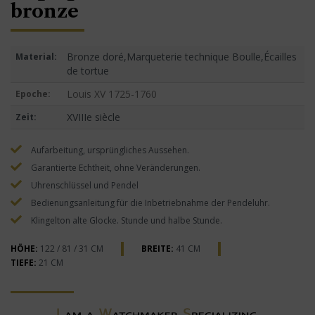
bronze
Bronze doré,Marqueterie technique Boulle,Écailles
Material:
de tortue
Louis XV 1725-1760
Epoche:
XVIIIe siècle
Zeit:
Aufarbeitung, ursprüngliches Aussehen.
Garantierte Echtheit, ohne Veränderungen.
Uhrenschlüssel und Pendel
Bedienungsanleitung für die Inbetriebnahme der Pendeluhr.
Klingelton alte Glocke. Stunde und halbe Stunde.
HÖHE:
122 / 81 / 31 CM
BREITE:
41 CM
TIEFE:
21 CM