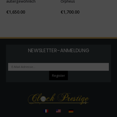
außergewöhnlich
Orpheus
v
c
€
1,650.00
€
1,700.00
NEWSLETTER-ANMELDUNG