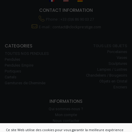
CONTACT INFORMATION
Phone : +33 (0)6 86 90 03 27
E-mail :
contact@clockprestige.com
CATEGORIES
TOUS LES OBJETS
Porcelaines
TOUTES NOS PENDULES
Vases
Pendules
Sculptures
Pendules Empire
Lampes / Lustres
Portiques
Chandeliers / Bougeoirs
Cartels
Objets en Cristal
Garnitures de Cheminée
Encriers
INFORMATIONS
Qui sommes-nous ?
Mon compte
Nous contacter
Notre savoir-faire
Ce site Web utilise des cookies pour vous garantir la meilleure expérience