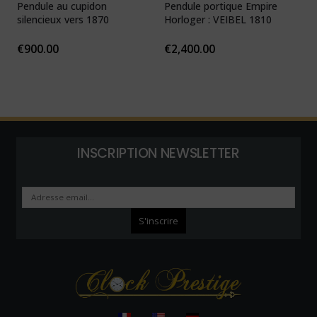
Pendule au cupidon
Pendule portique Empire
P
silencieux vers 1870
Horloger : VEIBEL 1810
e
€
900.00
€
2,400.00
INSCRIPTION NEWSLETTER