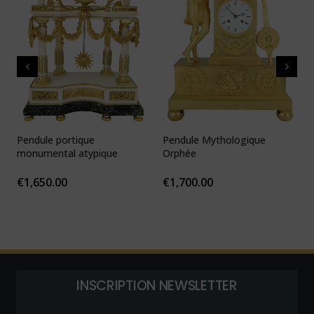
Pendule portique
Pendule Mythologique
P
monumental atypique
Orphée
N
1
€
1,650.00
€
1,700.00
INSCRIPTION NEWSLETTER