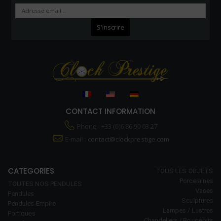
CONTACT INFORMATION
Phone : +33 (0)6 86 90 03 27
E-mail :
contact@clockprestige.com
CATEGORIES
TOUS LES OBJETS
Porcelaines
TOUTES NOS PENDULES
Vases
Pendules
Sculptures
Pendules Empire
Lampes / Lustres
Portiques
Chandeliers / Bougeoirs