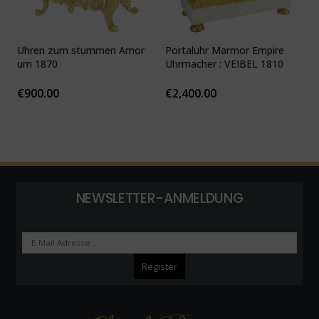
Uhren zum stummen Amor
Portaluhr Marmor Empire
U
um 1870
Uhrmacher : VEIBEL 1810
P
€
900.00
€
2,400.00
NEWSLETTER-ANMELDUNG