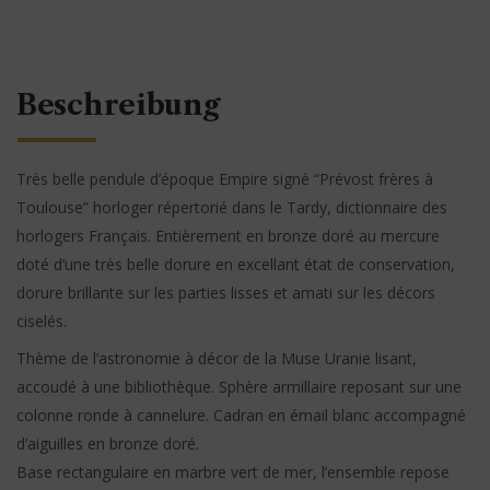
Beschreibung
Très belle pendule d’époque Empire signé “Prévost frères à
Toulouse” horloger répertorié dans le Tardy, dictionnaire des
horlogers Français. Entièrement en bronze doré au mercure
doté d’une très belle dorure en excellant état de conservation,
dorure brillante sur les parties lisses et amati sur les décors
ciselés.
Thème de l’astronomie à décor de la Muse Uranie lisant,
accoudé à une bibliothèque. Sphère armillaire reposant sur une
colonne ronde à cannelure. Cadran en émail blanc accompagné
d’aiguilles en bronze doré.
Base rectangulaire en marbre vert de mer, l’ensemble repose