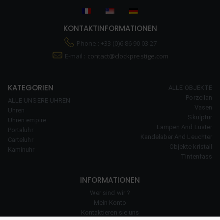
KONTAKTINFORMATIONEN
Phone : +33 (0)6 86 90 03 27
E-mail :
contact@clockprestige.com
KATEGORIEN
ALLE OBJEKTE
Porzellan
ALLE UNSERE UHREN
Vasen
Uhren
Skulptur
Uhren empire
Lampen And Lüster
Portaluhr
Kandelaber And Leuchter
Carteluhr
Objekte kristall
Kaminuhr
Tintenfass
INFORMATIONEN
Wer sind wir ?
Mein Konto
Kontaktieren sie uns