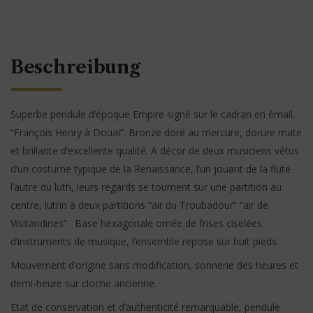
Beschreibung
Superbe pendule d’époque Empire signé sur le cadran en émail,
“François Henry à Douai”. Bronze doré au mercure, dorure mate
et brillante d’excellente qualité. A décor de deux musiciens vêtus
d’un costume typique de la Renaissance, l’un jouant de la flute
l’autre du luth, leurs regards se tournent sur une partition au
centre, lutrin à deux partitions “air du Troubadour” “air de
Visitandines”. Base hexagonale ornée de frises ciselées
d’instruments de musique, l’ensemble repose sur huit pieds.
Mouvement d’origine sans modification, sonnerie des heures et
demi-heure sur cloche ancienne.
Etat de conservation et d’authenticité remarquable, pendule