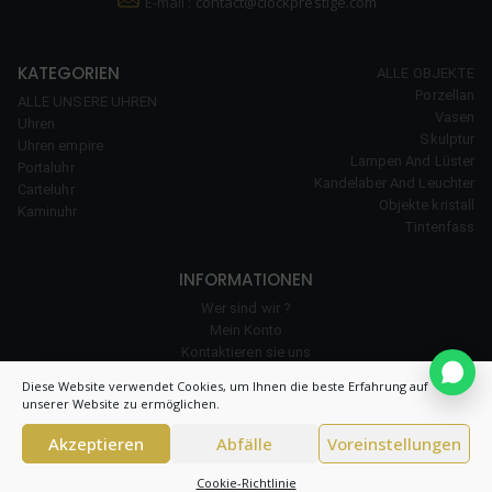
E-mail :
contact@clockprestige.com
KATEGORIEN
ALLE OBJEKTE
Porzellan
ALLE UNSERE UHREN
Vasen
Uhren
Skulptur
Uhren empire
Lampen And Lüster
Portaluhr
Kandelaber And Leuchter
Carteluhr
Objekte kristall
Kaminuhr
Tintenfass
INFORMATIONEN
Wer sind wir ?
Mein Konto
Kontaktieren sie uns
unserer Erfahrung
Diese Website verwendet Cookies, um Ihnen die beste Erfahrung auf
Cookie-Richtlinie
unserer Website zu ermöglichen.
Akzeptieren
Abfälle
Voreinstellungen
© 2026 Clock Prestige – All right reserved – CNIL 1984550v0 –
Allgemeine
Cookie-Richtlinie
Bedingungen