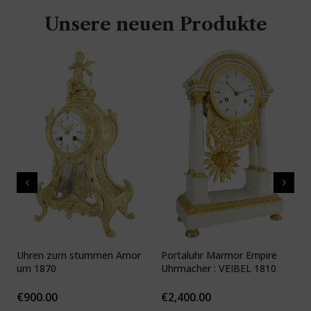
Unsere neuen Produkte
Uhren zum stummen Amor
Portaluhr Marmor Empire
U
um 1870
Uhrmacher : VEIBEL 1810
P
€
900.00
€
2,400.00