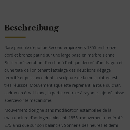
Beschreibung
Rare pendule d’époque Second-empire vers 1855 en bronze
doré et bronze patiné sur une large base en marbre sienne.
Belle représentation d’un char à l’antique décoré d’un dragon et
d’une tête de lion tenant l’attelage des deux lions dégage
férocité et puissance dont la sculpture de la musculature est
très réussite. Mouvement squelette reprenant la roue du char,
cadran en émail blanc, la partie centrale à rayon et ajouré laisse
apercevoir le mécanisme.
Mouvement d’origine sans modification estampillée de la
manufacture d’horlogerie Vincenti 1855, mouvement numéroté
275 ainsi que sur son balancier. Sonnerie des heures et demi-