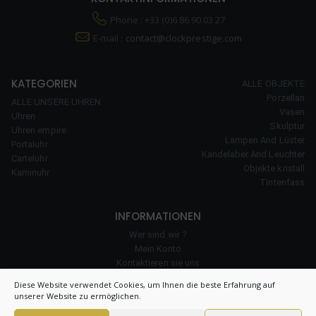
Phone : +33 (0)6 86 90 03 27
E-mail :
contact@clockprestige.com
KATEGORIEN
ALLE OBJEKTE
Porzellan
ALLE UNSERE UHREN
Vasen
Uhren
Skulptur
Uhren empire
Lampen And Lüster
Portaluhr
Kandelaber And Leuchter
Carteluhr
Objekte kristall
Kaminuhr
Tintenfass
INFORMATIONEN
Wer sind wir ?
Mein Konto
Kontaktieren sie uns
unserer Erfahrung
Diese Website verwendet Cookies, um Ihnen die beste Erfahrung auf
Cookie-Richtlinie
unserer Website zu ermöglichen.