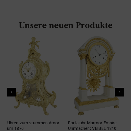
Unsere neuen Produkte
Uhren zum stummen Amor
Portaluhr Marmor Empire
U
um 1870
Uhrmacher : VEIBEL 1810
P