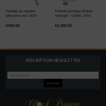
Pendule au cupidon
Pendule portique Empire
P
silencieux vers 1870
Horloger : VEIBEL 1810
e
€
900.00
€
2,400.00
INSCRIPTION NEWSLETTER