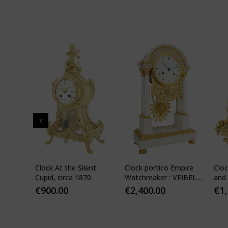
" in
Clock At the Silent
Clock portico Empire
Cloc
-
Cupid, circa 1870
Watchmaker : VEIBEL
and 
ILS
1810
€
900.00
€
2,400.00
€
1