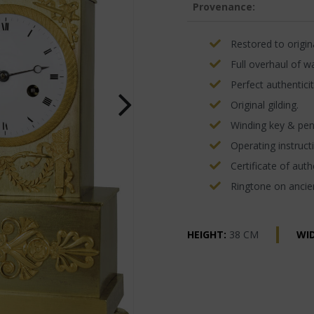
Provenance:
Restored to origina
Full overhaul of w
Perfect authenticit
Original gilding.
Winding key & pe
Operating instructi
Certificate of authe
Ringtone on ancien
HEIGHT:
38 CM
WI