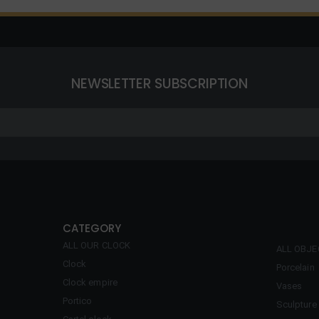
NEWSLETTER SUBSCRIPTION
CATEGORY
ALL OUR CLOCK
ALL OBJ
Clock
Porcelain
Clock empire
Vases
Portico
Sculpture