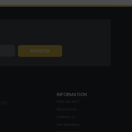
INFORMATION
Who are we ?
ECTS
My account
Contact us
Our expertise