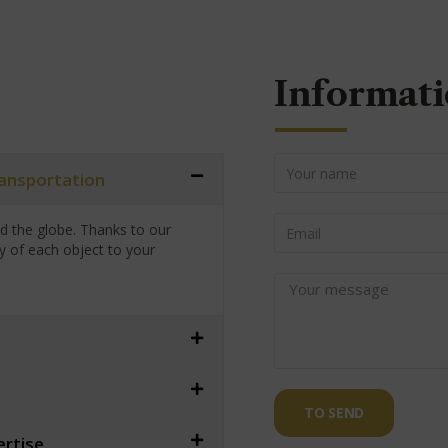
Informati
transportation
nd the globe. Thanks to our
y of each object to your
TO SEND
ertise