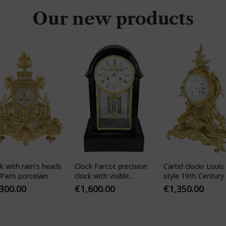
Our new products
k with ram's heads
Clock Farcot precision
Cartel clockr Louis
Paris porcelain
clock with visible
style 19th Century
Brocot escapement
,300.00
€
1,600.00
€
1,350.00