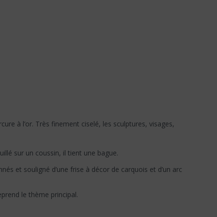
e à l’or. Très finement ciselé, les sculptures, visages,
llé sur un coussin, il tient une bague.
s et souligné d’une frise à décor de carquois et d’un arc
prend le thème principal.