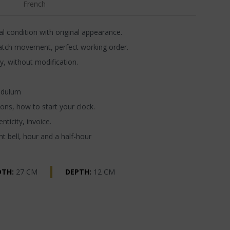
French
l condition with original appearance.
atch movement, perfect working order.
y, without modification.
ndulum
ons, how to start your clock.
nticity, invoice.
t bell, hour and a half-hour
DTH:
27 CM
DEPTH:
12 CM