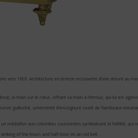
 vers 1805. Architecture en bronze recouverte d’une dorure au mercur
t, la main sur le cœur, offrant sa main à l’Amour, qui lui est agenoui
onze guilloché, ornementé d’encoignure ciselé de flambeaux enrubanné
 un médaillon aux colombes couronnées symbolisant la fidélité, qui re
triking of the hours and half-hour on an old bell.