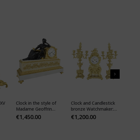
 XV
Clock in the style of
Clock and Candlestick
Cartel 
Madame Geoffrin
bronze Watchmaker:
style 
Watchmaker :
Mougin
€
1,450.00
€
1,200.00
€
1,10
Desfontaines 1850