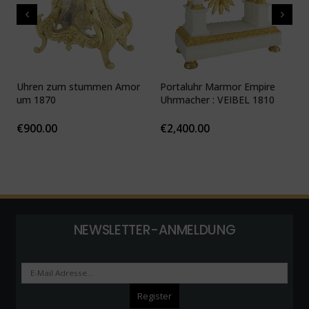
Uhren zum stummen Amor
Portaluhr Marmor Empire
U
um 1870
Uhrmacher : VEIBEL 1810
P
€
900.00
€
2,400.00
NEWSLETTER-ANMELDUNG