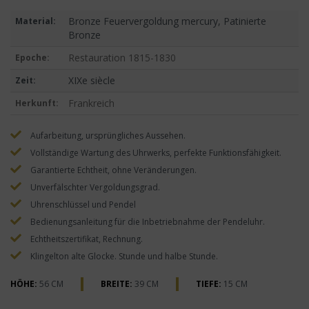
Bronze Feuervergoldung mercury, Patinierte
Material:
Bronze
Restauration 1815-1830
Epoche:
XIXe siècle
Zeit:
Frankreich
Herkunft:
Aufarbeitung, ursprüngliches Aussehen.
Vollständige Wartung des Uhrwerks, perfekte Funktionsfähigkeit.
Garantierte Echtheit, ohne Veränderungen.
Unverfälschter Vergoldungsgrad.
Uhrenschlüssel und Pendel
Bedienungsanleitung für die Inbetriebnahme der Pendeluhr.
Echtheitszertifikat, Rechnung.
Klingelton alte Glocke. Stunde und halbe Stunde.
HÖHE:
56 CM
BREITE:
39 CM
TIEFE:
15 CM