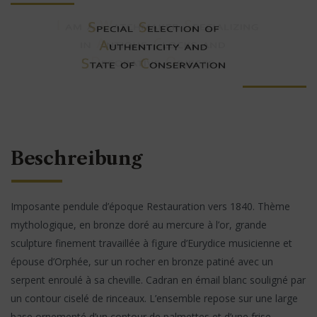
Beschreibung
Imposante pendule d’époque Restauration vers 1840. Thème
mythologique, en bronze doré au mercure à l’or, grande
sculpture finement travaillée à figure d’Eurydice musicienne et
épouse d’Orphée, sur un rocher en bronze patiné avec un
serpent enroulé à sa cheville. Cadran en émail blanc souligné par
un contour ciselé de rinceaux. L’ensemble repose sur une large
base ornementé d’un contour de palmettes et d’une frise,