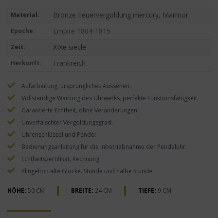
Bronze Feuervergoldung mercury, Marmor
Material:
Empire 1804-1815
Epoche:
XIXe siècle
Zeit:
Frankreich
Herkunft:
Aufarbeitung, ursprüngliches Aussehen.
Vollständige Wartung des Uhrwerks, perfekte Funktionsfähigkeit.
Garantierte Echtheit, ohne Veränderungen.
Unverfälschter Vergoldungsgrad.
Uhrenschlüssel und Pendel
Bedienungsanleitung für die Inbetriebnahme der Pendeluhr.
Echtheitszertifikat, Rechnung.
Klingelton alte Glocke. Stunde und halbe Stunde.
HÖHE:
50 CM
BREITE:
24 CM
TIEFE:
9 CM