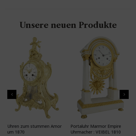
Unsere neuen Produkte
Uhren zum stummen Amor
Portaluhr Marmor Empire
U
um 1870
Uhrmacher : VEIBEL 1810
P