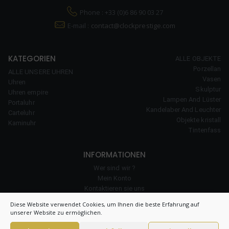
Phone : +33 (0)6 86 90 03 27
E-mail :
contact@clockprestige.com
KATEGORIEN
ALLE OBJEKTE
Porzellan
ALLE UNSERE UHREN
Vasen
Uhren
Skulptur
Uhren empire
Lampen And Lüster
Portaluhr
Kandelaber And Leuchter
Carteluhr
Objekte kristall
Kaminuhr
Tintenfass
INFORMATIONEN
Wer sind wir ?
Mein Konto
Kontaktieren sie uns
unserer Erfahrung
Diese Website verwendet Cookies, um Ihnen die beste Erfahrung auf
Cookie-Richtlinie
unserer Website zu ermöglichen.