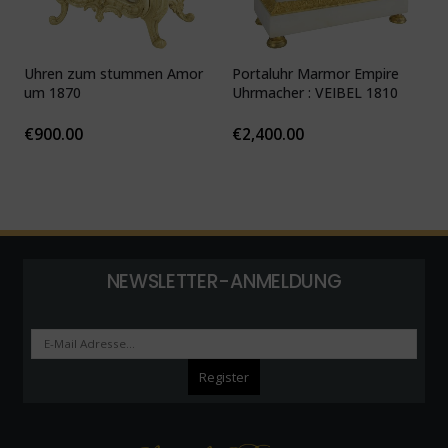
Uhren zum stummen Amor
Portaluhr Marmor Empire
U
um 1870
Uhrmacher : VEIBEL 1810
P
€
900.00
€
2,400.00
NEWSLETTER-ANMELDUNG