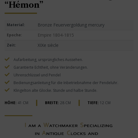
“Hémon”
Bronze Feuervergoldung mercury
Material:
Empire 1804-1815
Epoche:
XIXe siècle
Zeit:
Aufarbeitung, ursprüngliches Aussehen.
Garantierte Echtheit, ohne Veränderungen.
Uhrenschlüssel und Pendel
Bedienungsanleitung für die Inbetriebnahme der Pendeluhr.
Klingelton alte Glocke. Stunde und halbe Stunde.
HÖHE:
41 CM
BREITE:
28 CM
TIEFE:
12 CM