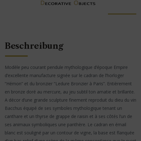
Beschreibung
Modèle peu courant pendule mythologique d’époque Empire
d’excellente manufacture signée sur le cadran de l’horloger
“Hémon” et du bronzier “Ledure Bronzier à Paris”. Entièrement
en bronze doré au mercure, au jeu subtil ton amatie et brillante.
A décor d’une grande sculpture finement reproduit du dieu du vin
Bacchus équipé de ses symboles mythologique tenant un
canthare et un thyrse de grappe de raisin et à ses côtés l’un de
ses animaux symboliques une panthère. Le cadran en émail
blanc est souligné par un contour de vigne, la base est flanquée
d’un bas-relief d’une scène de la même concordance que le sujet